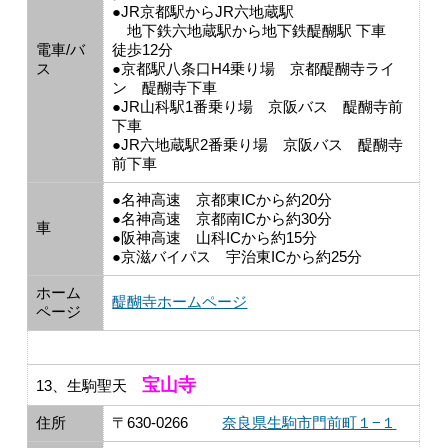
●JR京都駅からJR六地蔵駅
地下鉄六地蔵駅から地下鉄醍醐駅 下車
電車/バ
徒歩12分
ス
●京都駅八条口H4乗り場 京都醍醐寺ライ
ン 醍醐寺下車
●JR山科駅1番乗り場 京阪バス 醍醐寺前
下車
●JR六地蔵駅2番乗り場 京阪バス 醍醐寺
前下車
●名神高速 京都東ICから約20分
●名神高速 京都南ICから約30分
車
●阪神高速 山科ICから約15分
●京滋バイパス 宇治東ICから約25分
ホーム
醍醐寺ホームページ
ページ
宝山寺
13、生駒聖天
住所
〒630-0266
奈良県生駒市門前町１−１