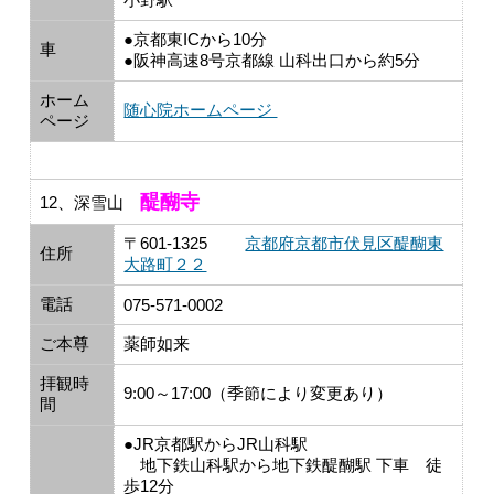
●京都東ICから10分
車
●阪神高速8号京都線 山科出口から約5分
ホーム
随心院ホームページ
ページ
醍醐寺
12、深雪山
〒601-1325
京都府京都市伏見区醍醐東
住所
大路町２２
電話
075-571-0002
ご本尊
薬師如来
拝観時
9:00～17:00（季節により変更あり）
間
●JR京都駅からJR山科駅
地下鉄山科駅から地下鉄醍醐駅 下車 徒
歩12分