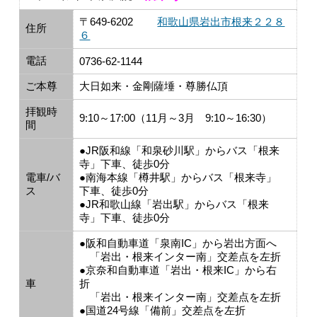
〒649-6202
和歌山県岩出市根来２２８
住所
６
電話
0736-62-1144
ご本尊
大日如来・金剛薩埵・尊勝仏頂
拝観時
9:10～17:00（11月～3月 9:10～16:30）
間
●JR阪和線「和泉砂川駅」からバス「根来
寺」下車、徒歩0分
電車/バ
●南海本線「樽井駅」からバス「根来寺」
ス
下車、徒歩0分
●JR和歌山線「岩出駅」からバス「根来
寺」下車、徒歩0分
●阪和自動車道「泉南IC」から岩出方面へ
「岩出・根来インター南」交差点を左折
●京奈和自動車道「岩出・根来IC」から右
車
折
「岩出・根来インター南」交差点を左折
●国道24号線「備前」交差点を左折