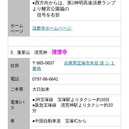
●
西方向からは、第2神明高速須磨ランプ
より離宮公園脇の
信号を右折
ホーム
須磨寺ホームページ
ページ
清澄寺
3、蓬莱山 清荒神
〒665-0837
兵庫県宝塚市米谷 清 シ １
住所
番地
電話
0797-86-6641
ご本尊
大日如来
●JR宝塚線 宝塚駅よりタクシー約10分
電車/バ
●阪急宝塚線 清荒神駅よりタクシー約10
ス
分
車
●中国自動車道 宝塚ICから