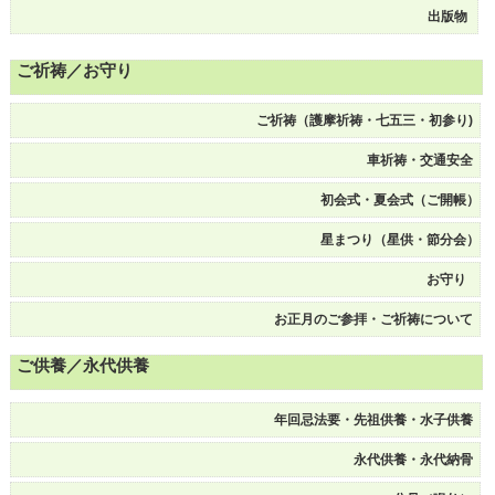
出版物
ご祈祷／お守り
ご祈祷（護摩祈祷・七五三・初参り)
車祈祷・交通安全
初会式・夏会式（ご開帳）
星まつり（星供・節分会）
お守り
お正月のご参拝・ご祈祷について
ご供養／永代供養
年回忌法要・先祖供養・水子供養
永代供養・永代納骨