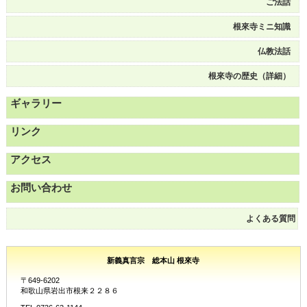
ご法話
根來寺ミニ知識
仏教法話
根來寺の歴史（詳細）
ギャラリー
リンク
アクセス
お問い合わせ
よくある質問
新義真言宗 総本山 根來寺
〒649-6202
和歌山県岩出市根来２２８６