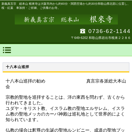
新義真言宗 総本山 根來寺は大阪市内から約60分・関西空港から約30分和歌山県北部に位置し、
桜・紅葉 車加持・ご祈祷、ご供養のお寺。
0736-62-1144
〒649-6202 和歌山県岩出市根来２２８６
十八本山巡拝
十八本山巡拝の勧め 真言宗各派総大本山
会
宗教的聖地を巡拝することは、洋の東西を問わず、古くから
行われてきました。
ユダヤ・キリスト教、イスラム教の聖地エルサレム、イスラ
ム教の聖地メッカのカーバ神殿は巡礼地として世界的によく
知られています。
仏教の場合は釈尊の生誕の聖地ルンビニー、成道の聖地ブッ