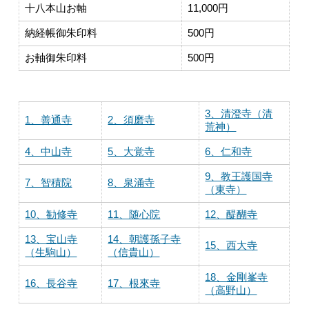
十八本山お軸
11,000円
納経帳御朱印料
500円
お軸御朱印料
500円
3、清澄寺（清
1、善通寺
2、須磨寺
荒神）
4、中山寺
5、大覚寺
6、仁和寺
9、教王護国寺
7、智積院
8、泉涌寺
（東寺）
10、勧修寺
11、随心院
12、醍醐寺
13、宝山寺
14、朝護孫子寺
15、西大寺
（生駒山）
（信貴山）
18、金剛峯寺
16、長谷寺
17、根來寺
（高野山）