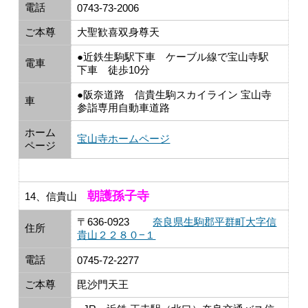
電話
0743-73-2006
ご本尊
大聖歓喜双身尊天
●近鉄生駒駅下車 ケーブル線で宝山寺駅
電車
下車 徒歩10分
●阪奈道路 信貴生駒スカイライン 宝山寺
車
参詣専用自動車道路
ホーム
宝山寺ホームページ
ページ
朝護孫子寺
14、信貴山
〒636-0923
奈良県生駒郡平群町大字信
住所
貴山２２８０−１
電話
0745-72-2277
ご本尊
毘沙門天王