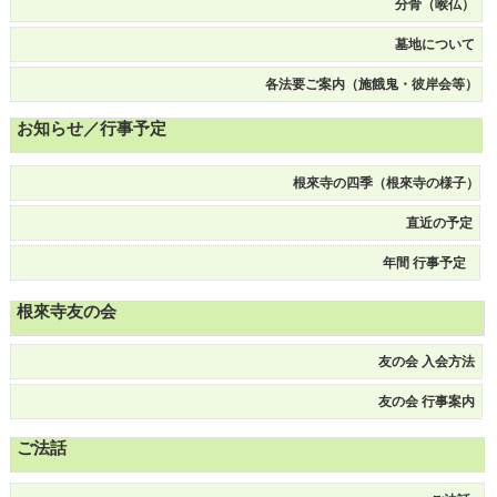
分骨（喉仏）
墓地について
各法要ご案内（施餓鬼・彼岸会等）
お知らせ／行事予定
根來寺の四季（根來寺の様子）
直近の予定
年間 行事
予定
根來寺友の会
友の会 入会方法
友の会 行事案内
ご法話