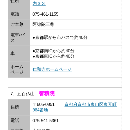
住所
内３３
電話
075-461-1155
ご本尊
阿弥陀三尊
電車/バ
●京都駅から市バスで約40分
ス
●京都南ICから約40分
車
●京都東ICから約40分
ホーム
仁和寺ホームページ
ページ
智積院
7、五百仏山
〒605-0951
京都府京都市東山区東瓦町
住所
964番地
電話
075-541-5361