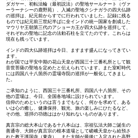
ダガヤー、初転法輪（最初説法）の聖地サールナート（ヴァ
ーラーナシーの鹿野苑）、入滅の聖地クシナガラの四大仏跡
の巡拝は、紀元前からすでに行われていました。記録に残る
ものでは紀元前三世紀半ばに全インドの統一国家を創成した
マウリヤ王朝第三代のアショーカ王が四大仏跡を巡拝して、
それぞれの聖地に記念の法勅石柱を立てたのです。これらは
現在も残っています。
インドの四大仏跡巡拝は今日、ますます盛んになってきてい
ます。
わが国では平安中期の花山天皇が西国三十三番札所として観
音世菩薩の聖地を定めたと伝えられています。また室町時代
には四国八十八箇所の霊場寺院の巡拝が一般化してきまし
た。
ご承知のように、西国三十三番札所、四国八十八箇所、その
他の霊場は、今日、全国各地域に設けられています。
信仰のためというのは言うまでもなく、何かを求めて、ある
いは心の癒し、健康保持、観光、旅の楽しみにひたるなど、
その他、巡拝の功徳ははかり知れないものがあります。
真言宗の総大本山である十八本山は、宗祖弘法大師ご誕生の
善通寺、大師が真言宗の根本道場として嵯峨天皇から給預さ
れた教王護国寺（東寺）、また大師が最後に入定された高野