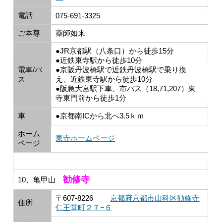
電話
075-691-3325
ご本尊
薬師如来
●JR京都駅（八条口）から徒歩15分
●近鉄東寺駅から徒歩10分
電車/バ
●京阪丹波橋駅で近鉄丹波橋駅で乗り換
ス
え、近鉄東寺駅から徒歩10分
●阪急大宮駅下車、市バス（18,71,207）東
寺東門前から徒歩1分
車
●京都南ICから北へ3.5ｋｍ
ホーム
東寺ホームページ
ページ
勧修寺
10、亀甲山
〒607-8226
京都府京都市山科区勧修寺
住所
仁王堂町２７−６