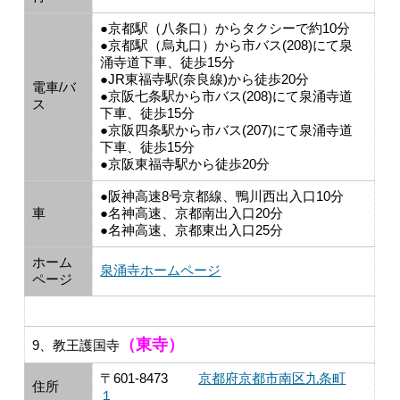
●京都駅（八条口）からタクシーで約10分
●京都駅（烏丸口）から市バス(208)にて泉
涌寺道下車、徒歩15分
●JR東福寺駅(奈良線)から徒歩20分
電車/バ
●京阪七条駅から市バス(208)にて泉涌寺道
ス
下車、徒歩15分
●京阪四条駅から市バス(207)にて泉涌寺道
下車、徒歩15分
●京阪東福寺駅から徒歩20分
●阪神高速8号京都線、鴨川西出入口10分
車
●名神高速、京都南出入口20分
●名神高速、京都東出入口25分
ホーム
泉涌寺ホームページ
ページ
（東寺）
9、教王護国寺
〒601-8473
京都府京都市南区九条町
住所
１