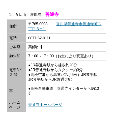
善通寺
1、五岳山 屏風浦
〒765-0003
香川県善通寺市善通寺町３
住所
丁目３−１
電話
0877-62-0111
ご本尊
薬師如来
御朱印
7：00～17：00（お堂により変更あり）
●JR善通寺駅から徒歩約20分
電車/バ
●JR善通寺駅からタクシー約3分
ス 等
●高松空港から高速バス(45分）JR琴平駅
JR琴平駅からJR善通寺駅
●高松自動車道 善通寺インターから約10
車
分
ホーム
善通寺ホームページ
ページ