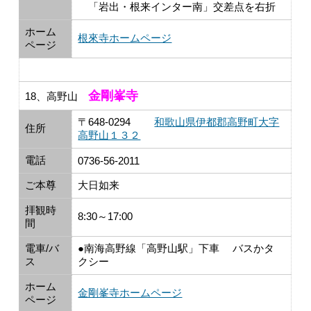
「岩出・根来インター南」交差点を右折
ホーム
根來寺ホームページ
ページ
金剛峯寺
18、高野山
〒648-0294
和歌山県伊都郡高野町大字
住所
高野山１３２
電話
0736-56-2011
ご本尊
大日如来
拝観時
8:30～17:00
間
電車/バ
●南海高野線「高野山駅」下車 バスかタ
ス
クシー
ホーム
金剛峯寺ホームページ
ページ