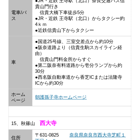
●JR・近鉄 王寺駅（北口）奈良交通バス信
貴山門行き
電車/バ
信貴大橋下車徒歩5分
ス
●JR・近鉄 王寺駅（北口）からタクシー約
4ｋｍ
●近鉄信貴山下からタクシー
●国道25号線、三室交差点から約10分
●阪奈道路より（信貴生駒スカイライン経
由）
信貴山門料金所からすぐ
車
●第二阪奈有料道路から壱分ランプから約
30分
●西名阪自動車道から香芝ICまたは法隆寺
ICから約30分
ホーム
朝護孫子寺ホームページ
ページ
西大寺
15、秋篠山
〒631-0825
奈良県奈良市西大寺芝町１
住所