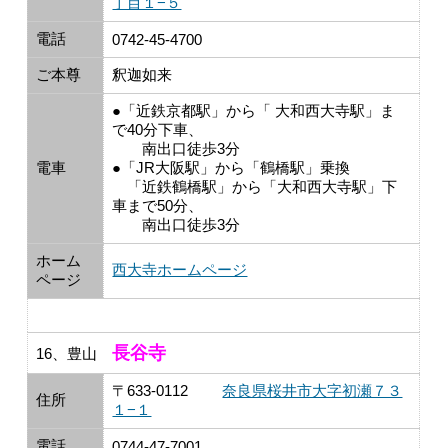
丁目１−５
電話
0742-45-4700
ご本尊
釈迦如来
●「近鉄京都駅」から「 大和西大寺駅」ま
で40分下車、
南出口徒歩3分
電車
●「JR大阪駅」から「鶴橋駅」乗換
「近鉄鶴橋駅」から「大和西大寺駅」下
車まで50分、
南出口徒歩3分
ホーム
西大寺ホームページ
ページ
長谷寺
16、豊山
〒633-0112
奈良県桜井市大字初瀬７３
住所
１−１
電話
0744-47-7001