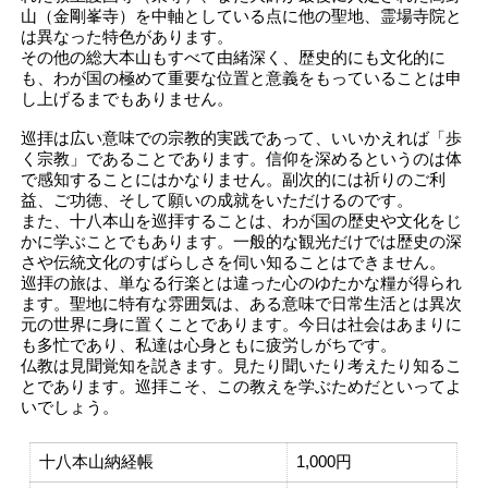
山（金剛峯寺）を中軸としている点に他の聖地、霊場寺院と
は異なった特色があります。
その他の総大本山もすべて由緒深く、歴史的にも文化的に
も、わが国の極めて重要な位置と意義をもっていることは申
し上げるまでもありません。
巡拝は広い意味での宗教的実践であって、いいかえれば「歩
く宗教」であることであります。信仰を深めるというのは体
で感知することにはかなりません。副次的には祈りのご利
益、ご功徳、そして願いの成就をいただけるのです。
また、十八本山を巡拝することは、わが国の歴史や文化をじ
かに学ぶことでもあります。一般的な観光だけでは歴史の深
さや伝統文化のすばらしさを伺い知ることはできません。
巡拝の旅は、単なる行楽とは違った心のゆたかな糧が得られ
ます。聖地に特有な雰囲気は、ある意味で日常生活とは異次
元の世界に身に置くことであります。今日は社会はあまりに
も多忙であり、私達は心身ともに疲労しがちです。
仏教は見聞覚知を説きます。見たり聞いたり考えたり知るこ
とであります。巡拝こそ、この教えを学ぶためだといってよ
いでしょう。
十八本山納経帳
1,000円