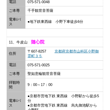
電話
075-571-0048
ご本尊
千手観世音菩薩
電車/バ
●地下鉄東西線 小野下車徒歩6分
ス
随心院
11、牛皮山
〒607-8257
京都府京都市山科区小野御
住所
霊町３５
電話
075-571-0025
ご本尊
聖如意輪観世音菩薩
拝観時
9：00～17：00
間
●京都市営地下鉄 東西線 小野駅から徒歩5
電車/バ
分
ス
●京都市営地下鉄 東西線 烏丸御池駅から
小野駅