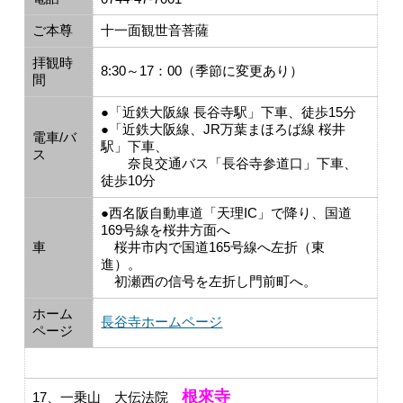
ご本尊
十一面観世音菩薩
拝観時
8:30～17：00（季節に変更あり）
間
●「近鉄大阪線 長谷寺駅」下車、徒歩15分
●「近鉄大阪線、JR万葉まほろば線 桜井
電車/バ
駅」下車、
ス
奈良交通バス「長谷寺参道口」下車、
徒歩10分
●西名阪自動車道「天理IC」で降り、国道
169号線を桜井方面へ
車
桜井市内で国道165号線へ左折（東
進）。
初瀬西の信号を左折し門前町へ。
ホーム
長谷寺ホームページ
ページ
根來寺
17、一乗山 大伝法院