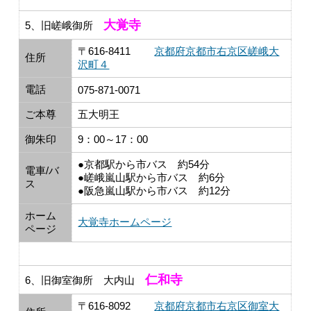
大覚寺
5、旧嵯峨御所
〒616-8411
京都府京都市右京区嵯峨大
住所
沢町４
電話
075-871-0071
ご本尊
五大明王
御朱印
9：00～17：00
●京都駅から市バス 約54分
電車/バ
●嵯峨嵐山駅から市バス 約6分
ス
●阪急嵐山駅から市バス 約12分
ホーム
大覚寺ホームページ
ページ
仁和寺
6、旧御室御所 大内山
〒616-8092
京都府京都市右京区御室大