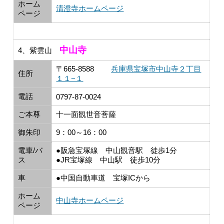
ホーム
清澄寺ホームページ
ページ
中山寺
4、紫雲山
〒665-8588
兵庫県宝塚市中山寺２丁目
住所
１１−１
電話
0797-87-0024
ご本尊
十一面観世音菩薩
御朱印
9：00～16：00
電車/バ
●阪急宝塚線 中山観音駅 徒歩1分
ス
●JR宝塚線 中山駅 徒歩10分
車
●中国自動車道 宝塚ICから
ホーム
中山寺ホームページ
ページ